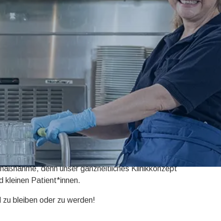
herrlichen Naturkulisse, die mit ihren sanften
rg, Karlsruhe, Bruchsal und Sinsheim jede Menge zu
nsmaßnahme, denn unser ganzheitliches Klinikkonzept
 kleinen Patient*innen.
 zu bleiben oder zu werden!
.