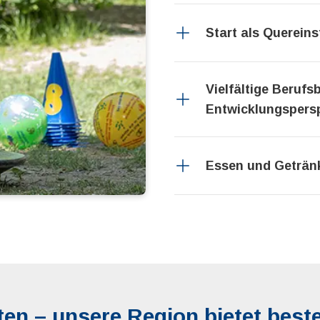
Start als Quereins
Vielfältige Berufs
Entwicklungspers
Essen und Geträn
en – unsere Region bietet best