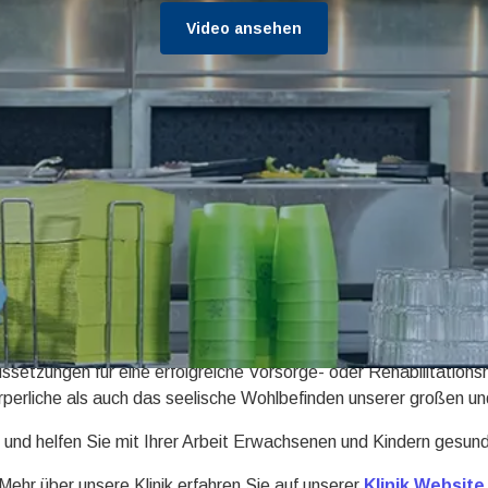
Video ansehen
kina befindet sich im Heilbad Bad Schönborn, umgeben von einer 
ivitäten einlädt. Um Bad Schönborn herum gibt es mit Heidelbe
entdecken und alle Vorteile des städtischen Raumes zu nutzen.
ussetzungen für eine erfolgreiche Vorsorge- oder Rehabilitatio
perliche als auch das seelische Wohlbefinden unserer großen und
und helfen Sie mit Ihrer Arbeit Erwachsenen und Kindern gesund
Mehr über unsere Klinik erfahren Sie auf unserer
Klinik Website