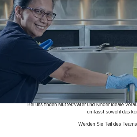
Unsere Mutter-Kind- bzw. Vater-Kind-Klinik Mi
geschwungenen Weinbergen zu allerlei Freizeit-Akt
Bei uns finden Mütter/Väter und Kinder ideale Vora
umfasst sowohl das kör
Werden Sie Teil des Teams 