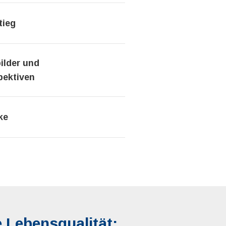
tieg
bilder und
pektiven
ke
e Lebensqualität: